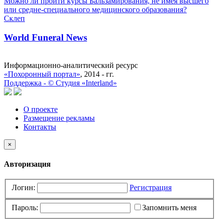
Можно ли пройти курсы Бальзамирования, не имея высшего
или средне-специального медицинского образования?
Склеп
World Funeral News
Информационно-аналитический ресурс
«Похоронный портал»
, 2014 - гг.
Поддержка -
©
Cтудия «Interland»
О проекте
Размещение рекламы
Контакты
×
Авторизация
Логин:
Регистрация
Пароль:
Запомнить меня