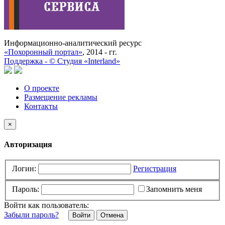
Информационно-аналитический ресурс
«Похоронный портал»
, 2014 - гг.
Поддержка -
©
Cтудия «Interland»
О проекте
Размещение рекламы
Контакты
×
Авторизация
Логин:
Регистрация
Пароль:
Запомнить меня
Войти как пользователь:
Забыли пароль?
Отмена