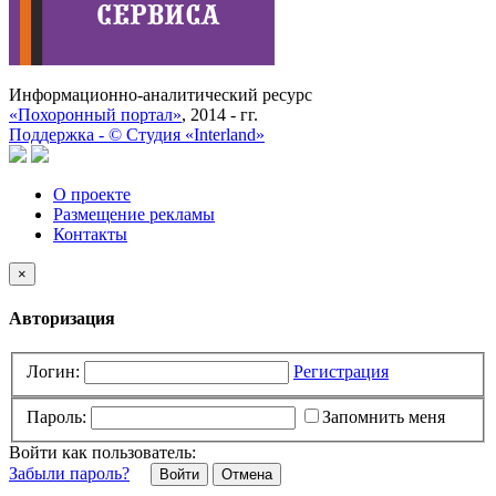
Информационно-аналитический ресурс
«Похоронный портал»
, 2014 - гг.
Поддержка -
©
Cтудия «Interland»
О проекте
Размещение рекламы
Контакты
×
Авторизация
Логин:
Регистрация
Пароль:
Запомнить меня
Войти как пользователь:
Забыли пароль?
Отмена