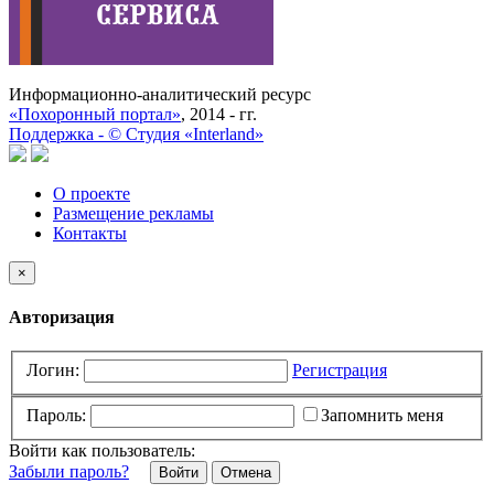
Информационно-аналитический ресурс
«Похоронный портал»
, 2014 - гг.
Поддержка -
©
Cтудия «Interland»
О проекте
Размещение рекламы
Контакты
×
Авторизация
Логин:
Регистрация
Пароль:
Запомнить меня
Войти как пользователь:
Забыли пароль?
Отмена