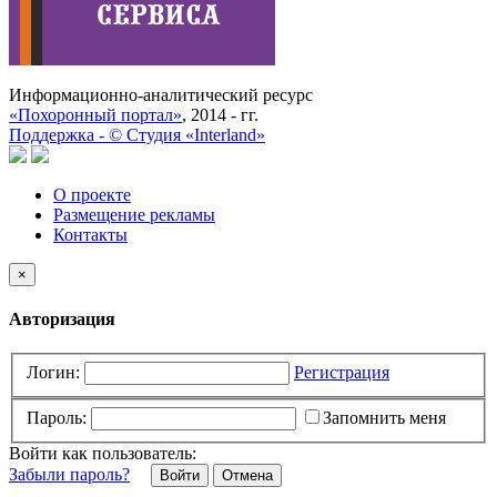
Информационно-аналитический ресурс
«Похоронный портал»
, 2014 - гг.
Поддержка -
©
Cтудия «Interland»
О проекте
Размещение рекламы
Контакты
×
Авторизация
Логин:
Регистрация
Пароль:
Запомнить меня
Войти как пользователь:
Забыли пароль?
Отмена