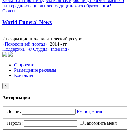
Можно ли пройти курсы Бальзамирования, не имея высшего
или средне-специального медицинского образования?
Склеп
World Funeral News
Информационно-аналитический ресурс
«Похоронный портал»
, 2014 - гг.
Поддержка -
©
Cтудия «Interland»
О проекте
Размещение рекламы
Контакты
×
Авторизация
Логин:
Регистрация
Пароль:
Запомнить меня