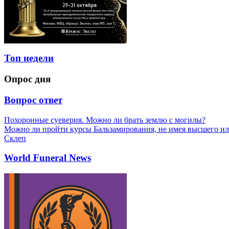
Топ недели
Опрос дня
Вопрос ответ
Похоронные суеверия. Можно ли брать землю с могилы?
Можно ли пройти курсы Бальзамирования, не имея высшего ил
Склеп
World Funeral News