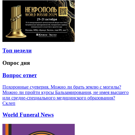
Топ недели
Опрос дня
Вопрос ответ
Похоронные суеверия. Можно ли брать землю с могилы?
Можно ли пройти курсы Бальзамирования, не имея высшего
или средне-специального медицинского образования?
Склеп
World Funeral News