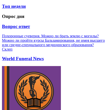
Топ недели
Опрос дня
Вопрос ответ
Похоронные суеверия. Можно ли брать землю с могилы?
Можно ли пройти курсы Бальзамирования, не имея высшего
или средне-специального медицинского образования?
Склеп
World Funeral News