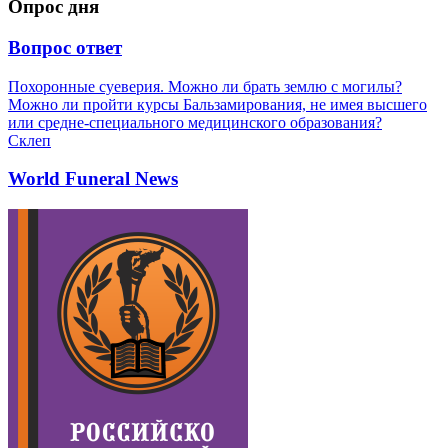
Опрос дня
Вопрос ответ
Похоронные суеверия. Можно ли брать землю с могилы?
Можно ли пройти курсы Бальзамирования, не имея высшего
или средне-специального медицинского образования?
Склеп
World Funeral News