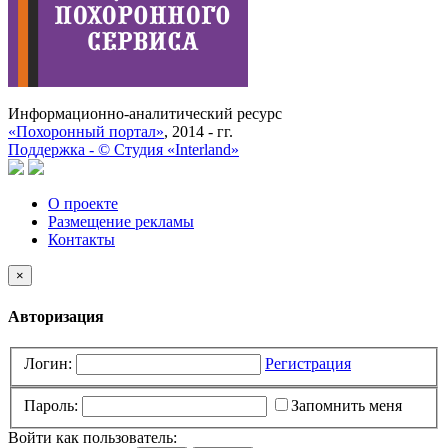
Информационно-аналитический ресурс
«Похоронный портал»
, 2014 - гг.
Поддержка -
©
Cтудия «Interland»
О проекте
Размещение рекламы
Контакты
×
Авторизация
Логин:
Регистрация
Пароль:
Запомнить меня
Войти как пользователь: