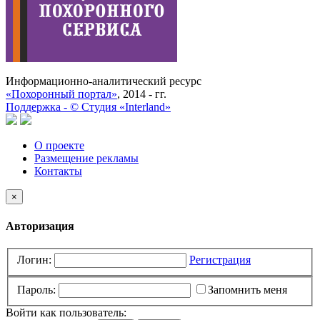
Информационно-аналитический ресурс
«Похоронный портал»
, 2014 - гг.
Поддержка -
©
Cтудия «Interland»
О проекте
Размещение рекламы
Контакты
×
Авторизация
Логин:
Регистрация
Пароль:
Запомнить меня
Войти как пользователь: