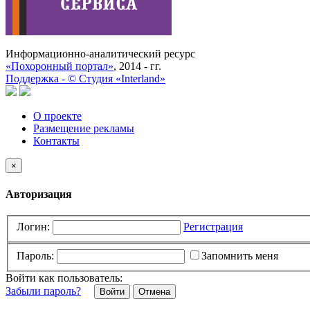
Информационно-аналитический ресурс
«Похоронный портал»
, 2014 - гг.
Поддержка -
©
Cтудия «Interland»
О проекте
Размещение рекламы
Контакты
×
Авторизация
Логин:
Регистрация
Пароль:
Запомнить меня
Войти как пользователь:
Забыли пароль?
Отмена