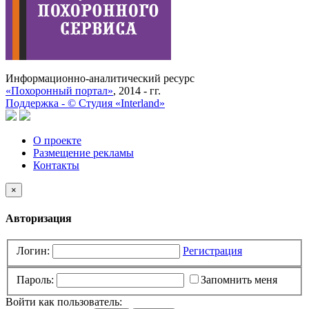
Информационно-аналитический ресурс
«Похоронный портал»
, 2014 - гг.
Поддержка -
©
Cтудия «Interland»
О проекте
Размещение рекламы
Контакты
×
Авторизация
Логин:
Регистрация
Пароль:
Запомнить меня
Войти как пользователь: