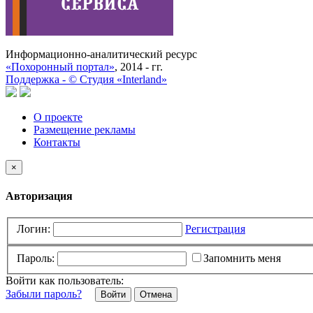
Информационно-аналитический ресурс
«Похоронный портал»
, 2014 - гг.
Поддержка -
©
Cтудия «Interland»
О проекте
Размещение рекламы
Контакты
×
Авторизация
Логин:
Регистрация
Пароль:
Запомнить меня
Войти как пользователь:
Забыли пароль?
Отмена