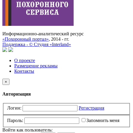
Информационно-аналитический ресурс
«Похоронный портал»
, 2014 - гг.
Поддержка -
©
Cтудия «Interland»
О проекте
Размещение рекламы
Контакты
×
Авторизация
Логин:
Регистрация
Пароль:
Запомнить меня
Войти как пользователь: