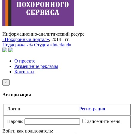
Информационно-аналитический ресурс
«Похоронный портал»
, 2014 - гг.
Поддержка -
©
Cтудия «Interland»
О проекте
Размещение рекламы
Контакты
×
Авторизация
Логин:
Регистрация
Пароль:
Запомнить меня
Войти как пользователь: