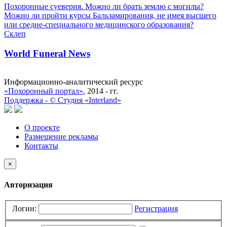
Похоронные суеверия. Можно ли брать землю с могилы?
Можно ли пройти курсы Бальзамирования, не имея высшего
или средне-специального медицинского образования?
Склеп
World Funeral News
Информационно-аналитический ресурс
«Похоронный портал»
, 2014 - гг.
Поддержка -
©
Cтудия «Interland»
О проекте
Размещение рекламы
Контакты
×
Авторизация
Логин:
Регистрация