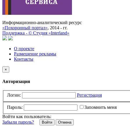
Информационно-аналитический ресурс
«Похоронный портал»
, 2014 - гг.
Поддержка -
©
Cтудия «Interland»
О проекте
Размещение рекламы
Контакты
×
Авторизация
Логин:
Регистрация
Пароль:
Запомнить меня
Войти как пользователь:
Забыли пароль?
Отмена