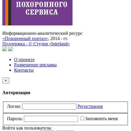
Информационно-аналитический ресурс
«Похоронный портал»
, 2014 - гг.
Поддержка -
©
Cтудия «Interland»
О проекте
Размещение рекламы
Контакты
×
Авторизация
Логин:
Регистрация
Пароль:
Запомнить меня
Войти как пользователь: