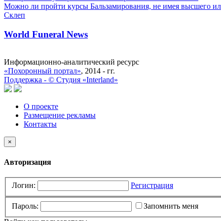
Можно ли пройти курсы Бальзамирования, не имея высшего ил
Склеп
World Funeral News
Информационно-аналитический ресурс
«Похоронный портал»
, 2014 - гг.
Поддержка -
©
Cтудия «Interland»
О проекте
Размещение рекламы
Контакты
×
Авторизация
Логин:
Регистрация
Пароль:
Запомнить меня