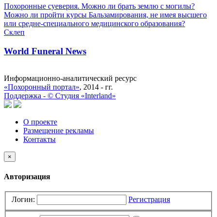
Похоронные суеверия. Можно ли брать землю с могилы?
Можно ли пройти курсы Бальзамирования, не имея высшего
или средне-специального медицинского образования?
Склеп
World Funeral News
Информационно-аналитический ресурс
«Похоронный портал»
, 2014 - гг.
Поддержка -
©
Cтудия «Interland»
О проекте
Размещение рекламы
Контакты
×
Авторизация
Логин:
Регистрация