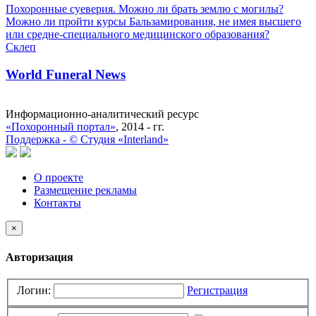
Похоронные суеверия. Можно ли брать землю с могилы?
Можно ли пройти курсы Бальзамирования, не имея высшего
или средне-специального медицинского образования?
Склеп
World Funeral News
Информационно-аналитический ресурс
«Похоронный портал»
, 2014 - гг.
Поддержка -
©
Cтудия «Interland»
О проекте
Размещение рекламы
Контакты
×
Авторизация
Логин:
Регистрация