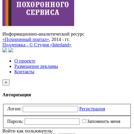
Информационно-аналитический ресурс
«Похоронный портал»
, 2014 - гг.
Поддержка -
©
Cтудия «Interland»
О проекте
Размещение рекламы
Контакты
×
Авторизация
Логин:
Регистрация
Пароль:
Запомнить меня
Войти как пользователь: