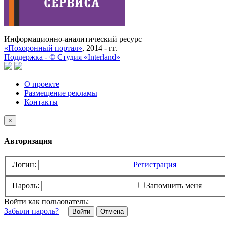
Информационно-аналитический ресурс
«Похоронный портал»
, 2014 - гг.
Поддержка -
©
Cтудия «Interland»
О проекте
Размещение рекламы
Контакты
×
Авторизация
Логин:
Регистрация
Пароль:
Запомнить меня
Войти как пользователь:
Забыли пароль?
Отмена