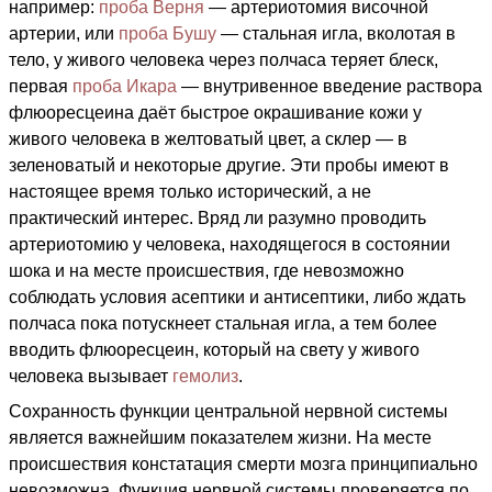
например:
проба Верня
— артериотомия височной
артерии, или
проба Бушу
— стальная игла, вколотая в
тело, у живого человека через полчаса теряет блеск,
первая
проба Икара
— внутривенное введение раствора
флюоресцеина даёт быстрое окрашивание кожи у
живого человека в желтоватый цвет, а склер — в
зеленоватый и некоторые другие. Эти пробы имеют в
настоящее время только исторический, а не
практический интерес. Вряд ли разумно проводить
артериотомию у человека, находящегося в состоянии
шока и на месте происшествия, где невозможно
соблюдать условия асептики и антисептики, либо ждать
полчаса пока потускнеет стальная игла, а тем более
вводить флюоресцеин, который на свету у живого
человека вызывает
гемолиз
.
Сохранность функции центральной нервной системы
является важнейшим показателем жизни. На месте
происшествия констатация смерти мозга принципиально
невозможна. Функция нервной системы проверяется по