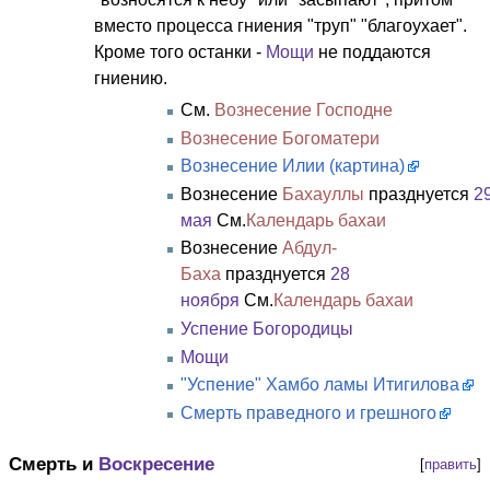
вместо процесса гниения "труп" "благоухает".
Кроме того останки -
Мощи
не поддаются
гниению.
См.
Вознесение Господне
Вознесение Богоматери
Вознесение Илии (картина)
Вознесение
Бахауллы
празднуется
2
мая
См.
Календарь бахаи
Вознесение
Абдул-
Баха
празднуется
28
ноября
См.
Календарь бахаи
Успение Богородицы
Мощи
"Успение" Хамбо ламы Итигилова
Смерть праведного и грешного
Смерть и
Воскресение
[
править
]