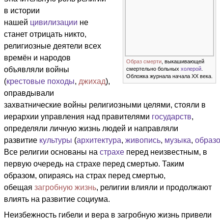
в истории
нашей
цивилизации
не
станет отрицать никто,
религиозные деятели всех
времён и народов
Образ смерти
, выкашивающей
объявляли войны
смертельно больных
холерой
.
Обложка журнала начала XX века.
(
крестовые походы
,
джихад
),
оправдывали
захватнические войны религиозными целями, стояли в
иерархии управления над правителями
государств
,
определяли личную жизнь людей и направляли
развитие
культуры
(
архитектура
,
живопись
,
музыка
,
образ
Все религии основаны на
страхе
перед неизвестным, в
первую очередь на страхе перед смертью. Таким
образом, опираясь на страх перед смертью,
обещая
загробную жизнь
, религии влияли и продолжают
влиять на развитие социума.
Неизбежность гибели и вера в загробную жизнь привели