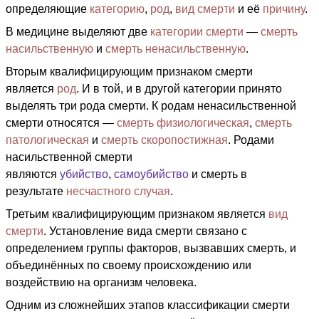
определяющие
категорию
,
род
,
вид смерти
и её
причину
.
В медицине выделяют две
категории смерти
—
смерть
насильственную
и
смерть ненасильственную
.
Вторым квалифицирующим признаком смерти
является
род
. И в той, и в другой категории принято
выделять три рода смерти. К родам ненасильственной
смерти относятся —
смерть физиологическая
,
смерть
патологическая
и
смерть скоропостижная
. Родами
насильственной смерти
являются
убийство
,
самоубийство
и смерть в
результате
несчастного случая
.
Третьим квалифицирующим признаком является
вид
смерти
. Установление вида смерти связано с
определением группы факторов, вызвавших смерть, и
объединённых по своему происхождению или
воздействию на организм человека.
Одним из сложнейших этапов классификации смерти