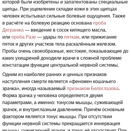
которой были изобретены и запатентованы специальные
щипцы. При ущемлении складки кожи в этих щипцах
человек испытывал сильные болевые ощущения. Также
в расчёте на болевую реакцию основана
проба
Дегранжа
— введение в сосок кипящего масла,
или
проба Разе
— удары по
пяткам
, или прижигание
пяток и других участков тела раскалённым железом.
Пробы очень своеобразные, жестокие, показывающие до
каких ухищрений доходили врачи в сложной проблеме
констатации функции центральной нервной системы.
Одним из наиболее ранних и ценных признаков
наступления смерти является «феномен кошачьего
зрачка», иногда называемый
признаком Белоглазова
.
Форма зрачка у человека определяется двумя
параметрами, а именно: тонусом мышцы, суживающей
зрачок, и внутриглазным давлением. Причём основным
фактором является тонус мышцы. При отсутствии
функции нервной системы прекращается иннервация
мышцы, суживающей зрачок, и тонус её отсутствует. При