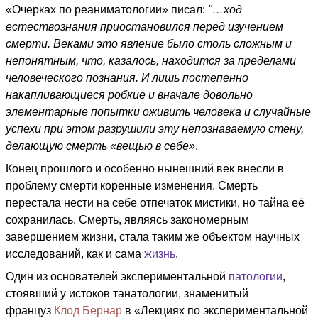
«Очерках по реаниматологии» писал:
"…ход
естествознания приостановился перед изучением
смерти. Веками это явление было столь сложным и
непонятным, что, казалось, находится за пределами
человеческого познания. И лишь постепенно
накапливающиеся робкие и вначале довольно
элементарные попытки оживить человека и случайные
успехи при этом разрушили эту непознаваемую стену,
делающую смерть «вещью в себе»
.
Конец прошлого и особенно нынешний век внесли в
проблему смерти коренные изменения. Смерть
перестала нести на себе отпечаток мистики, но тайна её
сохранилась. Смерть, являясь закономерным
завершением жизни, стала таким же объектом научных
исследований, как и сама
жизнь
.
Один из основателей экспериментальной
патологии
,
стоявший у истоков танатологии, знаменитый
француз
Клод Бернар
в «Лекциях по экспериментальной