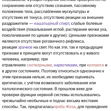
сохранению или отсутствию сознания, пассивному
положению тела, расслаблению мускулатуры и
отсутствию её тонуса, отсутствию реакции на внешние
раздражители —
нашатырный спирт
, слабые болевые
воздействия (покалывания иглой, растирание мочки уха,
поколачивания по щекам и другие). Ценными признаками
являются отсутствие роговичного рефлекса,
реакции
зрачков
на свет. Но как эти, так и предыдущие
признаки в принципе могут отсутствовать и у живого
человека, например, при
отравлениях
снотворными
,
наркотиками
, при
коллапсе
и
в других состояниях. Поэтому относиться однозначно к
этим признакам нельзя, их необходимо оценивать
критически, с учётом возможного заболевания или
патологического состояния. В прошлом веке для
проверки функции нервной системы использовались
чрезвычайно необычные и подчас весьма жестокие
способы. Так, предлагалась
проба Жоза
, для проведения