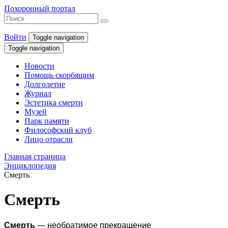
Похоронный портал
Войти
Toggle navigation
Toggle navigation
Новости
Помощь скорбящим
Долголетие
Журнал
Эстетика смерти
Музей
Парк памяти
Философский клуб
Лицо отрасли
Главная страница
Энциклопедия
Смерть
Смерть
Смерть
— необратимое прекращение