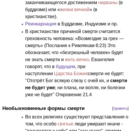
заканчивающегося достижением
нирваны
(в
буддизме) или «
жизни вечной
» (в
христианстве).
Реинкарнация
в Буддизме, Индуизме и пр.
В христианстве причиной смерти считается
греховность человека: «Возмездие за грех —
смерть» (Послание к Римлянам 6:23) Это
обозначает, что «безгрешный человек» будет
не знать смерти и
жить вечно
. Евангелия
говорят, что в
будущем
, при
наступлении
Царства Божия
смерти не будет:
"Ототрёт Бог всякую слезу с очей их, и
смерти
не будет уже
; ни плача, ни вопля, ни болезни
уже не будет" Откровение 21.4
Необыкновенные формы смерти
[
править
]
Во всех религиях существуют представления о
том, что особо
святые
люди умирают иначе -
"возносятся к небу" или "засыпают", притом