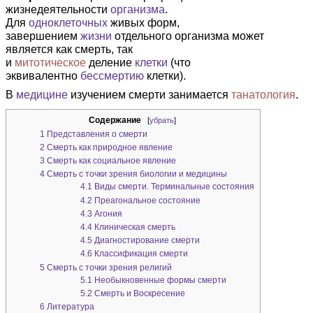
жизнедеятельности
организма
.
Для
одноклеточных
живых форм,
завершением
жизни
отдельного организма может
является как смерть, так
и
митотическое
деление
клетки
(что
эквивалентно
бессмертию
клетки).
В
медицине
изучением смерти занимается
танатология
.
Содержание
[
убрать
]
1
Представления о смерти
2
Смерть как природное явление
3
Смерть как социальное явление
4
Смерть с точки зрения биологии и медицины
4.1
Виды смерти. Терминальные состояния
4.2
Преагональное состояние
4.3
Агония
4.4
Клиническая смерть
4.5
Диагностирование смерти
4.6
Классификация смерти
5
Смерть с точки зрения религий
5.1
Необыкновенные формы смерти
5.2
Смерть и Воскресение
6
Литература