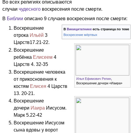
Во всех религиях описываются
случаи
чудесного
воскресения после смерти.
В
Библии
описано 9 случаев воскресения после смерти:
Воскрешение
В
Викицитатнике
есть страница по теме
отрока
Ильёй
3
Воскресение мёртвых
Царств17.21-22.
Воскрешение
ребёнка
Елисеем
4
Царств 4. 32-35
Воскрешение человека
от прикосновения к
Илья Ефимович Репин
,
Воскрешение дочери «Иаира»
костям
Елисея
4 Царств
13. 20-21.
Воскрешение
дочери
Иаира
Иисусом.
Марк 5.22-42
Воскрешение Иисусом
сына вдовы у ворот