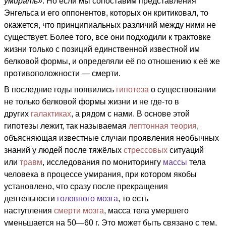
умирать»
. Но если мы сопоставим представления
Энгельса и его оппонентов, которых он критиковал, то
окажется, что принципиальных различий между ними не
существует. Более того, все они подходили к трактовке
жизни только с позиций единственной известной им
белковой формы, и определяли её по отношению к её же
противоположности — смерти.
В последние годы появились
гипотеза
о существовании
не только белковой формы жизни и не где-то в
других
галактиках
, а рядом с нами. В основе этой
гипотезы лежит, так называемая
лептонная теория
,
объясняющая известные случаи проявления необычных
знаний у людей после тяжёлых
стрессовых
ситуаций
или
травм
, исследования по мониторингу
массы
тела
человека в процессе умирания, при котором якобы
установлено, что сразу после прекращения
деятельности
головного мозга
, то есть
наступления
смерти мозга
, масса тела умершего
уменьшается на 50—60 г. Это может быть связано с тем,