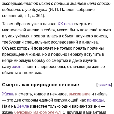
экспериментатор искал с полным знанием дела способ
победить ту и другую»
(И. П. Павлов, собрание
сочинений, т. 1, с. 364).
Таким образом уже в начале
XX века
смерть из
мистической «вещи в себе», может быть пока ещё только
в умах учёных, превратилась в объект научного поиска,
требующий специальных исследований и анализа.
Объект, который позволяет не только понять причины
прекращения жизни, но и подобно Гераклу вступить в
непримиримую борьбу со смертью и даже изучить
саму
жизнь
, понять первоосновы, отличающие живые
объекты от неживых.
Смерть как природное явление
[
править
]
Жизнь
и смерть, живое и неживое,
выживание
и гибель
— это две стороны единой окружающей нас
природы
.
Нам на
Земле
известен только один вариант жизни —
жизнь
белковых макромолекул
. С другими вариантами