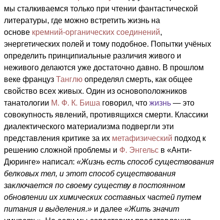
мы сталкиваемся только при чтении фантастической
литературы, где можно встретить жизнь на
основе
кремний-органических соединений
,
энергетических полей и тому подобное. Попытки учёных
определить принципиальные различия живого и
неживого делаются уже достаточно давно. В прошлом
веке француз
Танглю
определял смерть, как общее
свойство всех живых. Один из основоположников
танатологии
М. Ф. К. Биша
говорил, что
жизнь
— это
совокупность явлений, противящихся смерти. Классики
диалектического материализма подвергли эти
представления критике за их
метафизический
подход к
решению сложной проблемы и
Ф. Энгельс
в «Анти-
Дюринге» написал:
«Жизнь есть способ существования
белковых тел, и этот способ существования
заключается по своему существу в постоянном
обновлении их химических составных частей путем
питания и выделения.»
и далее
«Жить значит