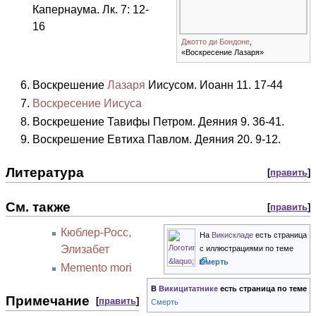
Капернаума. Лк. 7: 12-
16
Джотто ди Бондоне
,
«Воскресение Лазаря»
Воскрешение
Лазаря
Иисусом. Иоанн 11. 17-44
Воскресение Иисуса
Воскрешение Тавифы Петром. Деяния 9. 36-41.
Воскрешение Евтиха Павлом. Деяния 20. 9-12.
Литература
[
править
]
См. также
[
править
]
Кюблер-Росс,
На
Викискладе
есть страница
Элизабет
с иллюстрациями по теме
Смерть
Memento mori
В
Викицитатнике
есть страница по теме
Примечание
[
править
]
Смерть