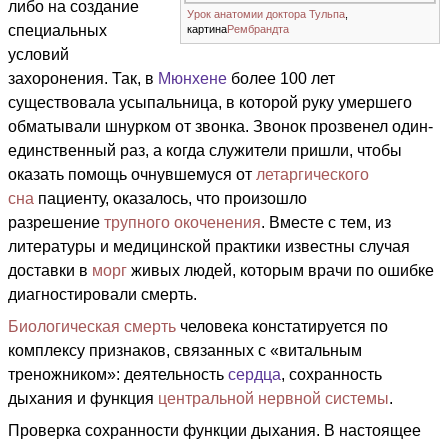
либо на создание
Урок анатомии доктора Тульпа
,
специальных
картина
Рембрандта
условий
захоронения. Так, в
Мюнхене
более 100 лет
существовала усыпальница, в которой руку умершего
обматывали шнурком от звонка. Звонок прозвенел один-
единственный раз, а когда служители пришли, чтобы
оказать помощь очнувшемуся от
летаргического
сна
пациенту, оказалось, что произошло
разрешение
трупного окоченения
. Вместе с тем, из
литературы и медицинской практики известны случая
доставки в
морг
живых людей, которым врачи по ошибке
диагностировали смерть.
Биологическая смерть
человека констатируется по
комплексу признаков, связанных с «витальным
треножником»: деятельность
сердца
, сохранность
дыхания и функция
центральной нервной системы
.
Проверка сохранности функции дыхания. В настоящее