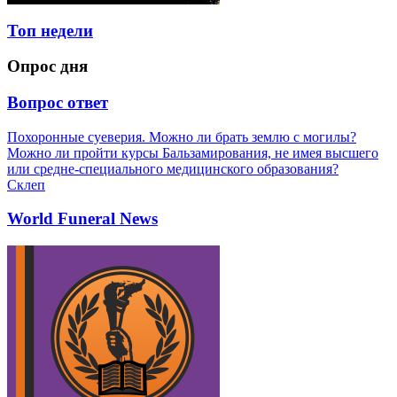
Топ недели
Опрос дня
Вопрос ответ
Похоронные суеверия. Можно ли брать землю с могилы?
Можно ли пройти курсы Бальзамирования, не имея высшего
или средне-специального медицинского образования?
Склеп
World Funeral News