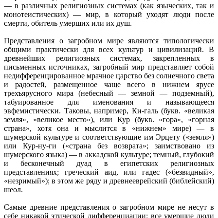
— в различных религиозных системах (как языческих, так и
монотеистических) — мир, в который уходят люди после
смерти, обитель умерших или их душ.
Представления о загробном мире являются типологически
общими практически для всех культур и цивилизаций. В
древнейших религиозных системах, закрепленных в
письменных источниках, загробный мир представляет собой
недифференцированное мрачное царство без солнечного света
и радостей, размещенное чаще всего в нижнем ярусе
трехъярусного мира (небесный — земной — подземный),
табуированное для именования и называющееся
эвфемистически. Таковы, например, Ки-галь (букв. «великая
земля», «великое место»), или Кур (букв. «гора», «горная
страна», хотя она и мыслится в «нижнем» мире) — в
шумерской культуре и соответствующие им Эрцету («земля»)
или Кур-ну-ги («страна без возврата»; заимствовано из
шумерского языка) — в аккадской культуре; темный, глубокий
и бесконечный дуад в египетских религиозных
представлениях; греческий аид, или гадес («безвидный»,
«незримый»); в этом же ряду и древнееврейский (библейский)
шеол.
Самые древние представления о загробном мире не несут в
себе никакой этической дифференциации: все умершие люди