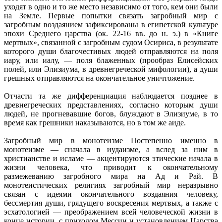
уходят в одно и то же место независимо от того, кем они были
на Земле. Первые попытки связать загробный мир с
загробным воздаянием зафиксированы в египетской культуре
эпохи Среднего царства (ок. 22-16 вв. до н. э.) в «Книге
мертвых», связанной с загробным судом Осириса, в результате
которого души благочестивых людей отправляются на поля
иару, или иалу, — поля блаженных (прообраз Елисейских
полей, или Элизиума, в древнегреческой мифологии), а души
грешных отправляются на окончательное уничтожение.
Отчасти та же дифференциация наблюдается позднее в
древнегреческих представлениях, согласно которым души
людей, не прогневавшие богов, блуждают в Элизиуме, в то
время как грешники наказываются, но в том же аиде.
Загробный мир в монотеизме Постепенно именно в
монотеизме — сначала в иудаизме, а вслед за ним в
христианстве и исламе — акцентируются этические начала в
жизни человека, что приводит к окончательному
размежеванию загробного мира на Ад и Рай. В
монотеистических религиях загробный мир неразрывно
связан с идеями окончательного воздаяния человеку,
бессмертия души, грядущего воскресения мертвых, а также с
эсхатологией — преображением всей человеческой жизни в
конце истории, с приходом Мессии и установлением Царства