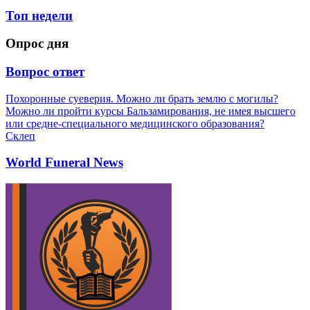
Топ недели
Опрос дня
Вопрос ответ
Похоронные суеверия. Можно ли брать землю с могилы?
Можно ли пройти курсы Бальзамирования, не имея высшего
или средне-специального медицинского образования?
Склеп
World Funeral News