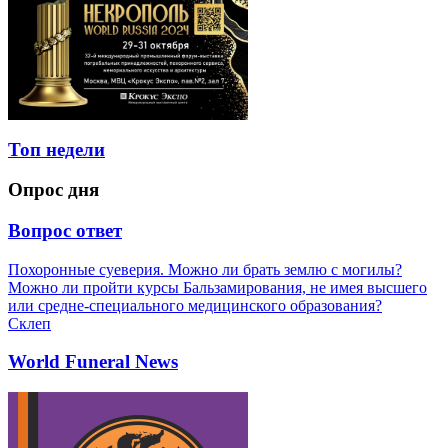
Топ недели
Опрос дня
Вопрос ответ
Похоронные суеверия. Можно ли брать землю с могилы?
Можно ли пройти курсы Бальзамирования, не имея высшего
или средне-специального медицинского образования?
Склеп
World Funeral News