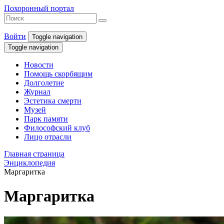
Похоронный портал
Войти
Toggle navigation
Toggle navigation
Новости
Помощь скорбящим
Долголетие
Журнал
Эстетика смерти
Музей
Парк памяти
Философский клуб
Лицо отрасли
Главная страница
Энциклопедия
Маргаритка
Маргаритка