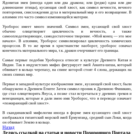
Ядовитая змея (иногда один или два дракона; или (редко) одна или две
длинношеие птицы), кусающая свой хвост, как символ вечности, вечного
повторения, снисхождения духа в материальный мир и его возвращение. В
алхимии это часто символ изменяющейся материи.
Уроборос имеет много значений. Символ змеи, кусающей свой хвост
обычно олицетворяет цикличность и вечность, а также
самооплодотворяющее, самодостаточное творение. «Мой конец — это мое
начало». В алхимии, Уроборос символизировал цикличность химических
процессов. В то же время в христианстве наоборот, уроборос означал
конечность материального мира, т.к. дракон очерчивает его границы.
Самые первые подобия Уробороса относят к культуре Древнего Китая и
Индии. Так в индуистских мифах фигурирует змей Ананта-шеша, который
обвивает в кольцо черепаху, на спине которой стоят 4 слона, держащих на
своих спинах мир.
Первые в западной культуре изображения змеи , кусающей свой хвост, были
обнаружено в Древнем Египте Затем символ проник в Древнюю Финикию,
где стал олицетворять Януса, а позже стал встречаться у древних греков и
венецианцев, которые и дали змею имя Уроборос, что в переводе означает
«пожирающий свой хвост».
В скандинавской мифологии иногда в форме змея кусающего свой хвост
изображался гигантский морской змей Ёрмунганд, средний сын Локи, когда
он обвивает Землю в кольцо.
Назад
Делясь ссылкой на статьи и новости Похоронного Портала