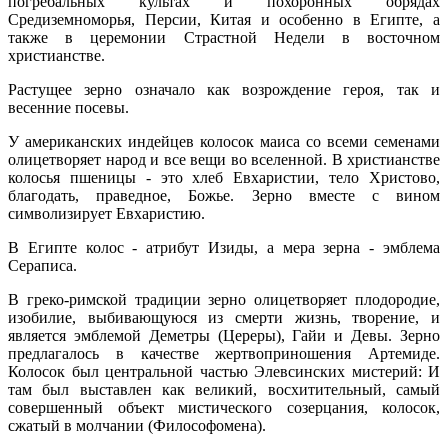
погребальных культах и похоронных обрядах
Средиземноморья, Персии, Китая и особенно в Египте, а
также в церемонии Страстной Недели в восточном
христианстве.
Растущее зерно означало как возрождение героя, так и
весенние посевы.
У американских индейцев колосок маиса со всеми семенами
олицетворяет народ и все вещи во вселенной. В христианстве
колосья пшеницы - это хлеб Евхаристии, тело Христово,
благодать, праведное, Божье.
Зерно вместе с вином
символизирует Евхаристию.
В Египте колос - атрибут Изиды, а мера зерна - эмблема
Сераписа.
В греко-римской традиции зерно олицетворяет плодородие,
изобилие, выбивающуюся из смерти жизнь, творение, и
является эмблемой Деметры (Цереры), Гайи и Девы. Зерно
предлагалось в качестве жертвоприношения Артемиде.
Колосок был центральной частью Элевсинских мистерий: И
там был выставлен как великий, восхитительный, самый
совершенный объект мистического созерцания, колосок,
сжатый в молчании (Философомена).