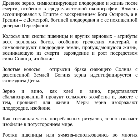
Древнее зерно, символизирующее плодородие и жизнь после
смерти, особенно в средне-восточной иконографии. Ячмень
ассоциировался в Египте с воскрешением Бога Осириса, а в
Греции – с Деметрой, богиней плодородия и с ее похищенной
дочерью Персефоной.
Колосья или снопы пшеницы и других зерновых - атрибуты
всех зерновых богов, особенно греческих мистерий, и
символизируют плодородие земли, пробуждающуюся жизнь,
возникающую из смерти, зарождение и рост посредством
силы Солнца, изобилие.
Золотые колосья - отпрыски брака сияющего Солнца с
девственной Землей. Богиня зерна идентифицируется с
созвездием Девы.
Зерно и вино, как хлеб и вино, представляют
сбалансированный продукт сельского хозяйства и, вместе с
тем, провиант для жизни.
Меры зерна изображают
плодородие, изобилие.
Как составная часть погребальных ритуалов, зерно означает
изобилие в потустороннем мире.
Ростки пшеницы или ячменя-использовались во многих