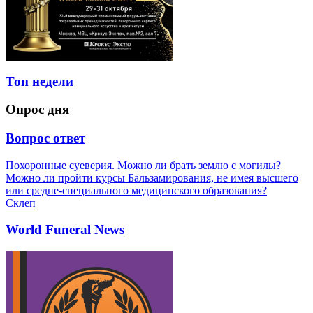
Топ недели
Опрос дня
Вопрос ответ
Похоронные суеверия. Можно ли брать землю с могилы?
Можно ли пройти курсы Бальзамирования, не имея высшего
или средне-специального медицинского образования?
Склеп
World Funeral News