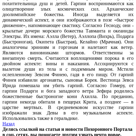
похитительница душ и детей. Гарпии воспринимаются как
олицетворение злых космических сил. Архаические
доолимпийские божества. Иногда выделяется их
динамический аспект, и они изображаются в позе «быстрое
движение», напоминающее свастику. Согласно Гесиоду, они -
крылатые дочери морского божества Тавманта и океаниды
Электры. Их имена: Аэлла (Ветер), Аэллопа (Вихрь), Подарга
(Быстроногая), Окипета (Быстрая), Келайно (Мрачная). Они
аналогичны эриниям и горгонам и налетают как ветер.
Являются виновниками штормов. Ответственны за
внезапную смерть. Считаются воплощениями порока в его
двойном аспекте: вины и наказания. Ассоциируются с
вылетом души из тела и с подземным миром. Мстили
ослепленному Зевсом Финею, гадя в его пищу. От гарпий
Финея избавили аргонавты, сыновья Борея. Вестница Зевса
Ирида помешала им убить гарпий. Согласно Гомеру, от
гарпии Подарги и бога западного ветра Зефира родились
божественные быстроногие кони Ахилла. По преданию,
гарпии некогда обитали в пещерах Крита, а позднее — в
царстве мертвых. В средневековом искусстве гарпии
изображали знак Девы в его музыкальном аспекте.
Использовались также в геральдике.
Назад
Делясь ссылкой на статьи и новости Похоронного Портала
в соц. сетях, вы помогаете другим узнать нечто новое.