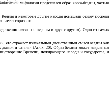
библейской мифологии представлен образ хаоса-бездны, частью
. Кельты и некоторые другие народы помещали бездну посреди
ончается горизонт.
редственно связаны с первым и друг с другом). Одно из самых
ы», что отражает изначальный двойственный смысл бездны как
 дьявол и сатана» (Апок. 20), Образ бездны может наделяться
лицетворение Времени, пожирающего народы и государства, и