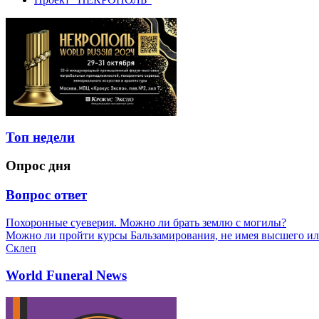
Топ недели
Опрос дня
Вопрос ответ
Похоронные суеверия. Можно ли брать землю с могилы?
Можно ли пройти курсы Бальзамирования, не имея высшего ил
Склеп
World Funeral News