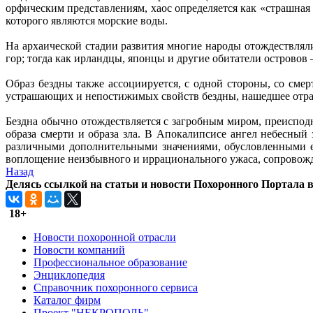
орфическим представлениям, хаос определяется как «страшная
которого являются морские воды.
На архаической стадии развития многие народы отождествлял
гор; тогда как ирландцы, японцы и другие обитатели островов 
Образ бездны также ассоциируется, с одной стороны, со смер
устрашающих и непостижимых свойств бездны, нашедшее отраж
Бездна обычно отождествляется с загробным миром, преиспод
образа смерти и образа зла. В Апокалипсисе ангел небесный 
различными дополнительными значениями, обусловленными ег
воплощение неизбывного и иррационального ужаса, сопровож
Назад
Делясь ссылкой на статьи и новости Похоронного Портала в 
18+
Новости похоронной отрасли
Новости компаний
Профессиональное образование
Энциклопедия
Справочник похоронного сервиса
Каталог фирм
Проект "НЕКРОПОЛЬ"