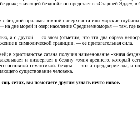
 бездна»; «зияющей бездной» он предстает в «Старшей Эдде», в 
и с бездной проломы земной поверхности или морские глубины
— на дне морей и озер; население Средиземноморья — там, где к
тью, а с другой — со злом (отметим, что эти два образа непос
ение в символической традиции, — ее притягательная сила.
ней; в христианстве сатана получил наименование «князя бездн
заковывает и низвергает в бездну «змия древнего, который есть
о основной семантикой: бездна — это и преддверие ада, и о
дающего существование человека.
соц. сетях, вы помогаете другим узнать нечто новое.