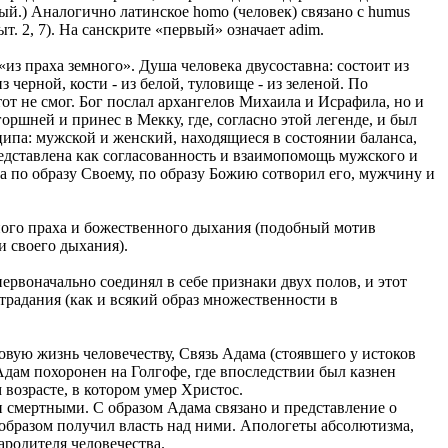
ный.) Аналогично латинское homo (человек) связано с humus
т. 2, 7). На санскрите «первый» означает adim.
«из праха земного». Душа человека двусоставна: состоит из
черной, кости - из белой, туловище - из зеленой. По
от не смог. Бог послал архангелов Михаила и Исрафила, но и
оршней и принес в Мекку, где, согласно этой легенде, и был
ипа: мужской и женский, находящиеся в состоянии баланса,
редставлена как согласованность и взаимопомощь мужского и
а по образу Своему, по образу Божию сотворил его, мужчину и
много праха и божественного дыхания (подобный мотив
и своего дыхания).
первоначально соединял в себе признаки двух полов, и этот
радания (как и всякий образ множественности в
вую жизнь человечеству, Связь Адама (стоявшего у истоков
Адам похоронен на Голгофе, где впоследствии был казнен
 возрасте, в котором умер Христос.
и смертными. С образом Адама связано и представление о
 образом получил власть над ними. Апологеты абсолютизма,
ародителя человечества.