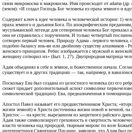
связи микрокосма и макрокосма. Имя происходит от adama (др. е
(земля): «И создал Господь Бог человека из праха земного и вд
Содержит ключ к идее человека и человеческой истории: 1) чело
праха земного и дыхания Бога. По апокрифическим преданиям, к
мусульманской легенде для сотворения человека Бог приказал а
они не справились с поручением. И только четвертый посланный 
сотворен первый человек. Природу Адама - первого человека, 
подобно балансу инь-ян или двойному существу алхимиков - Ре
женского принципов. Ребис изображается с мужской и женской 
женщину сотворил их» (Быт. 1, 27). Двуприродная матрица чело
Адам объединял в себе и земное, и божественное начала. Согл
существует и в других традициях — так, например, в вавилонс
Поскольку Ева был создана из целостного человека (из его ребр
сюжет придает дополнительный аспект символике первочеловек
символической традиции): Ева, предназначенная в помощницы 
Апостол Павел называет его предшественником Христа; «второй
жизни земной) и Христа (источника жизни новой и вечной, на 
Христос — на кресте, вырезанном из запретного райского древа
Адам также символизирует греховность и смертность человечес
власти человека над природой, тварным миром: по воле Божье
интерпретируя Священное Писание, заявляли, что Адам был пе