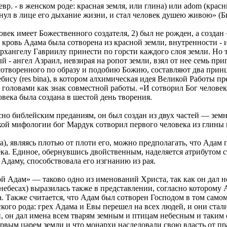
вр. - в женском роде: красная земля, или глина) или adom (крас
унул в лице его дыхание жизни, и стал человек душею живою» (Бы
век имеет Божественного создателя, 2) был не рожден, а создан 
ровь Адама была сотворена из красной земли, внутренности - из 
рхангелу Гавриилу принести по горсти каждого слоя земли. Но т
- ангел Азраил, невзирая на ропот земли, взял от нее семь приг
сотворенного по образу и подобию Божию, составляют два принц
бису (res bina), в котором алхимическая идея Великой Работы п
головами как знак совместной работы. «И сотворил Бог человек
века была создана в шестой день творения.
асно библейским преданиям, он был создан из двух частей — зе
кой мифологии бог Мардук сотворил первого человека из глины 
а), являясь плотью от плоти его, можно предполагать, что Адам 
а. Единое, обернувшись двойственным, наделяется атрибутом ст
Адаму, способствовала его изгнанию из рая.
 Адам» — таково одно из именований Христа, так как он дал но
небесах) выразилась также в представлении, согласно которому 
. Также считается, что Адам был сотворен Господом в том самом
кого рода: грех Адама и Евы перешел на всех людей, и они стал
й, он дал имена всем тварям земным и птицам небесным и таким
рвым царем земли и что монархи наследовали свою власть от пр