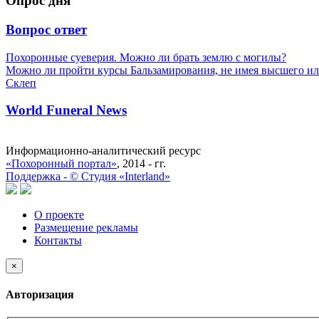
Опрос дня
Вопрос ответ
Похоронные суеверия. Можно ли брать землю с могилы?
Можно ли пройти курсы Бальзамирования, не имея высшего ил
Склеп
World Funeral News
Информационно-аналитический ресурс
«Похоронный портал»
, 2014 - гг.
Поддержка -
©
Cтудия «Interland»
О проекте
Размещение рекламы
Контакты
×
Авторизация