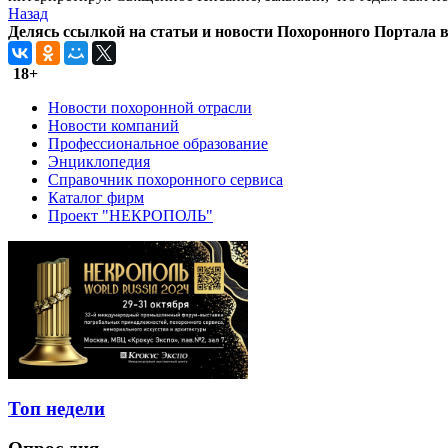
Назад
Делясь ссылкой на статьи и новости Похоронного Портала в 
18+
Новости похоронной отрасли
Новости компаний
Профессиональное образование
Энциклопедия
Справочник похоронного сервиса
Каталог фирм
Проект "НЕКРОПОЛЬ"
Топ недели