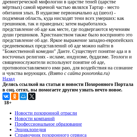
древнегреческой мифологии в царстве теней (царстве
мёртвых) самой мрачной частью являлся Тартар - место
обитания злых. В иудаизме первоначально ад (шеол) -
подземная область, куда нисходят тени всех умерших: как
грешников, так и праведных; затем выработалось
представление об аде как месте, где подвергаются мучениям
души грешников. Христианством также было воспринято это
представление об аде. Яркое выражение западно-европейских
средневековых представлений об аде можно найти в
"Божественной комедии" Данте. Существует понятие ада и в
восточных религиях - исламе, индуизме, буддизме. Теологи и
священнослужители используют понятие об аде,
противопоставляемого ими раю, для воздействия на сознание
и чувства верующих.
(Взято с сайта poxoronka.ru)
Назад
Делясь ссылкой на статьи и новости Похоронного Портала
в соц. сетях, вы помогаете другим узнать нечто новое.
18+
Новости похоронной отрасли
Новости компаний
Профессиональное образование
Энциклопедия
Справочник похоронного сервиса