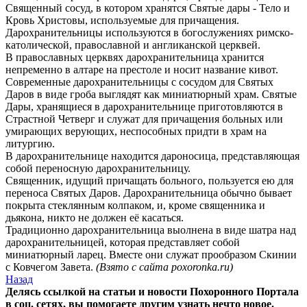
Священный сосуд, в котором хранятся Святые дары - Тело и
Кровь Христовы, используемые для причащения.
Дарохранительницы используются в богослужениях римско-
католической, православной и англиканской церквей.
В православных церквях дарохранительница хранится
непременно в алтаре на престоле и носит название кивот.
Современные дарохранительницы с сосудом для Святых
Даров в виде гроба выглядят как миниатюрный храм. Святые
Дары, хранящиеся в дарохранительнице приготовляются в
Страстной Четверг и служат для причащения больных или
умирающих верующих, неспособных придти в храм на
литургию.
В дарохранительнице находится дароносица, представляющая
собой переносную дарохранительницу.
Священник, идущий причащать больного, пользуется ею для
переноса Святых Даров. Дарохранительница обычно бывает
покрыта стеклянным колпаком, и, кроме священника и
дьякона, никто не должен её касаться.
Традиционно дарохранительница выолнена в виде шатра над
дарохранительницей, которая представляет собой
миниатюрный ларец. Вместе они служат прообразом Скинии
с Ковчегом Завета.
(Взято с сайта poxoronka.ru)
Назад
Делясь ссылкой на статьи и новости Похоронного Портала
в соц. сетях, вы помогаете другим узнать нечто новое.