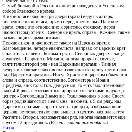
средней частью храма.
Самый большой в России иконостас находится в Успенском
соборе Рязанского кремля.
В иконостасе обычно три двери (врата) ведут в алтарь:
посредине иконостаса, прямо перед престолом - Царские
врата, слева (по отношению к зрителю, стоящему перед
иконостасом) от них - Северные врата, справа - Южные, также
называющиеся дьяконскими.
Порядок икон в иконостасе таков: на Царских вратах
Благовещение, четыре евангелиста; направо от царских врат
Спаситель, налево - Богоматерь; на Северных дверях - чаще
архангелы Гавриил и Михаил, иногда пророки, святые,
святители; второй ряд - над Царскими вратами - Тайная
вечеря и главные события новозаветной истории; третий ряд -
над Царскими вратами - Иисус Христос в царском облачении,
слева и справа, соответственно, Богоматерь и Иоанн
Предтеча, апостолы (т.н. деисусный, то есть "молитвенный"
ряд); 4-й ряд - ветхозаветные пророки со свитками в руках, в
центре - Богородица Знамение, "заключающая в лоне Своем
образ родившагося от Нея Сына" наконец, в 5-ом ряду, над
Царскими вратами - праотцы и патриархи, изображающие
церковь ветхозаветную; еще выше, по центру располагается
Распятие. Второй, новозаветный ряд, иногда называется еще
ярусом 12 праздников.
(Взято с сайта poxoronka.ru)
Назад