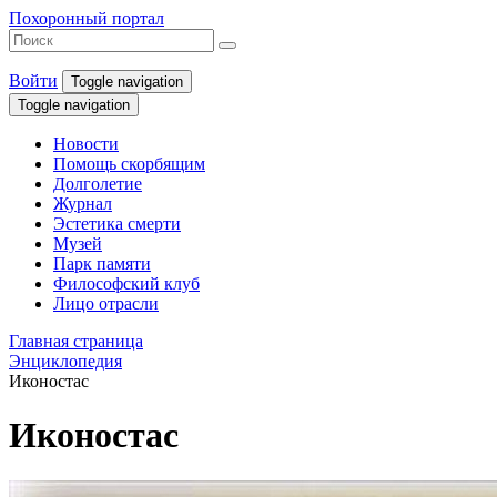
Похоронный портал
Войти
Toggle navigation
Toggle navigation
Новости
Помощь скорбящим
Долголетие
Журнал
Эстетика смерти
Музей
Парк памяти
Философский клуб
Лицо отрасли
Главная страница
Энциклопедия
Иконостас
Иконостас