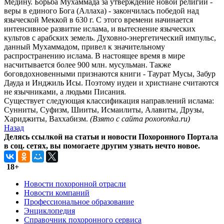
Медину. Борьба Мухаммада за утверждение новой религии -
веры в единого Бога (Аллаха) - закончилась победой над
языческой Меккой в 630 г. С этого времени начинается
интенсивное развитие ислама, и вытеснение языческих
культов с арабских земель. Духовно-энергетический импульс,
данный Мухаммадом, привел к значительному
распространению ислама. В настоящее время в мире
насчитывается более 900 млн. мусульман. Также
боговдохновенными признаются книги - Таурат Мусы, Забур
Дауда и Инджиль Исы. Поэтому иудеи и христиане считаются
не язычниками, а людьми Писания.
Существует следующая классификация направлений ислама:
Сунниты, Суфизм, Шииты, Исмаилиты, Алавиты, Друзы,
Хариджиты, Ваххабизм.
(Взято с сайта poxoronka.ru)
Назад
Делясь ссылкой на статьи и новости Похоронного Портала
в соц. сетях, вы помогаете другим узнать нечто новое.
18+
Новости похоронной отрасли
Новости компаний
Профессиональное образование
Энциклопедия
Справочник похоронного сервиса