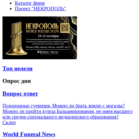
Каталог фирм
Проект "НЕКРОПОЛЬ"
Топ недели
Опрос дня
Вопрос ответ
Похоронные суеверия. Можно ли брать землю с могилы?
Можно ли пройти курсы Бальзамирования, не имея высшего
или средне-специального медицинского образования?
Склеп
World Funeral News