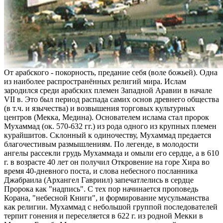
От арабского - покорность, предание себя (воле божьей). Одна
из наиболее распространённых религий мира. Ислам
зародился среди арабских племен Западной Аравии в начале
VII в. Это был период распада самих основ древнего общества
(в т.ч. и язычества) и возвышения торговых культурных
центров (Мекка, Медина). Основателем ислама стал пророк
Мухаммад (ок. 570-632 гг.) из рода одного из крупных племен
курайшитов. Склонный к одиночеству, Мухаммад предается
благочестивым размышлениям. По легенде, в молодости
ангелы рассекли грудь Мухаммада и омыли его сердце, а в 610
г. в возрасте 40 лет он получил Откровение на горе Хира во
время 40-дневного поста, и слова небесного посланника
Джабраила (Архангел Гавриил) запечатлелись в сердце
Пророка как "надпись". С тех пор начинается проповедь
Корана, "небесной Книги", и формирование мусульманства
как религии. Мухаммад с небольшой группой последователей
терпит гонения и переселяется в 622 г. из родной Мекки в