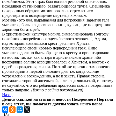
покойником. Этот страх был вызван реальной опасностью,
исходящей от гниющего, разлагающегося трупа. Специфика
похоронных обрядов мотивировалась стремлением
предотвратить возвращение мертвеца к живым.
Могила - это яма, вырываемая для погребения, зарытия тела
умершего; большая древняя насыпь, курган, где по преданию
хоронили богатырей.
В христианской культуре могила символизировала Голгофу:
покойник - погребенного здесь "ветхого человека", Адама,
над которым возвышался крест; распятие Христа,
искупающего своей кровью первородный грех. Лицо
умершего должно быть обращено к кресту и ориентировано
на восток так же, как алтарь в христианском храме, ибо
восходящее солнце ассоциировалось с Христом, а восток - с
идеей возрождения, жизни. По этой же причине захоронение
производили в первой половине дня, т.е. когда солнце
устремлено к восхождению, а не к закату. Правая сторона
считалась стороной ангельской, а левая дьявольской, и потому
не случайно, что погребальная процессия могла поворачивать
только направо.
(Взято с сайта poxoronka.ru)
Назад
Делясь ссылкой на статьи и новости Похоронного Портала
в соц. сетях, вы помогаете другим узнать нечто новое.
18+