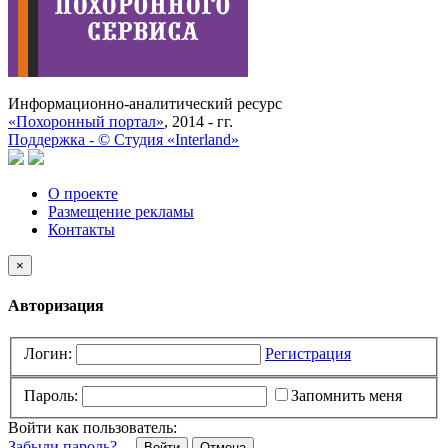
Информационно-аналитический ресурс
«Похоронный портал»
, 2014 - гг.
Поддержка -
©
Cтудия «Interland»
О проекте
Размещение рекламы
Контакты
×
Авторизация
Логин:
Регистрация
Пароль:
Запомнить меня
Войти как пользователь:
Забыли пароль?
Отмена