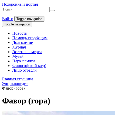
Похоронный портал
Войти
Toggle navigation
Toggle navigation
Новости
Помощь скорбящим
Долголетие
Журнал
Эстетика смерти
Музей
Парк памяти
Философский клуб
Лицо отрасли
Главная страница
Энциклопедия
Фавор (гора)
Фавор (гора)