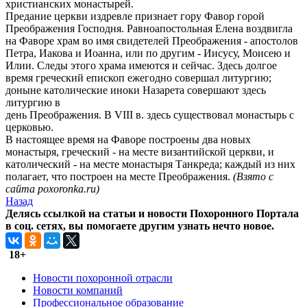
христианских монастырей.
Предание церкви издревле признает гору Фавор горой
Преображения Господня. Равноапостольная Елена воздвигла
на Фаворе храм во имя свидетелей Преображения - апостолов
Петра, Иакова и Иоанна, или по другим - Иисусу, Моисею и
Илии. Следы этого храма имеются и сейчас. Здесь долгое
время греческий епископ ежегодно совершал литургию;
доныне католические иноки Назарета совершают здесь
литургию в
день Преображения. В VIII в. здесь существовал монастырь с
церковью.
В настоящее время на Фаворе построены два новых
монастыря, греческий - на месте византийской церкви, и
католический - на месте монастыря Танкреда; каждый из них
полагает, что построен на месте Преображения.
(Взято с
сайта poxoronka.ru)
Назад
Делясь ссылкой на статьи и новости Похоронного Портала
в соц. сетях, вы помогаете другим узнать нечто новое.
18+
Новости похоронной отрасли
Новости компаний
Профессиональное образование