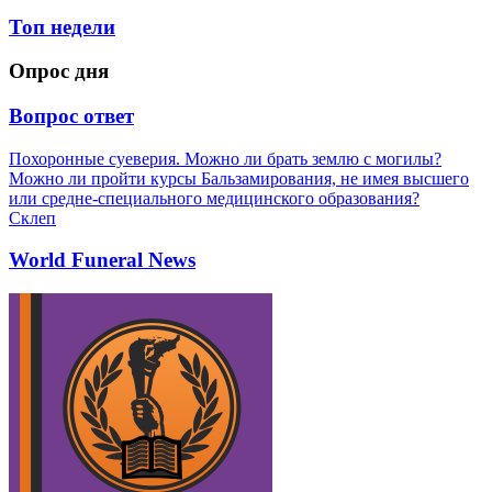
Топ недели
Опрос дня
Вопрос ответ
Похоронные суеверия. Можно ли брать землю с могилы?
Можно ли пройти курсы Бальзамирования, не имея высшего
или средне-специального медицинского образования?
Склеп
World Funeral News