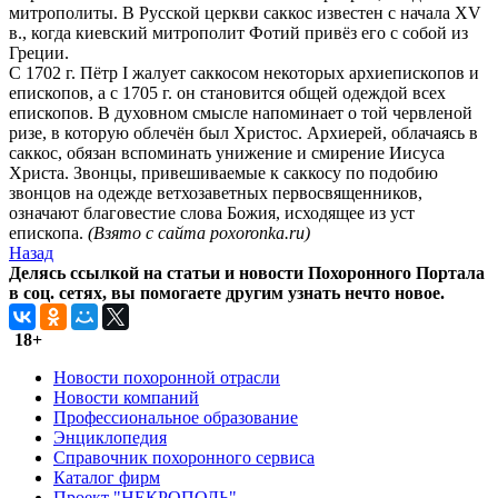
митрополиты. В Русской церкви саккос известен с начала XV
в., когда киевский митрополит Фотий привёз его с собой из
Греции.
С 1702 г. Пётр I жалует саккосом некоторых архиепископов и
епископов, а с 1705 г. он становится общей одеждой всех
епископов. В духовном смысле напоминает о той червленой
ризе, в которую облечён был Христос. Архиерей, облачаясь в
саккос, обязан вспоминать унижение и смирение Иисуса
Христа. Звонцы, привешиваемые к саккосу по подобию
звонцов на одежде ветхозаветных первосвященников,
означают благовестие слова Божия, исходящее из уст
епископа.
(Взято с сайта poxoronka.ru)
Назад
Делясь ссылкой на статьи и новости Похоронного Портала
в соц. сетях, вы помогаете другим узнать нечто новое.
18+
Новости похоронной отрасли
Новости компаний
Профессиональное образование
Энциклопедия
Справочник похоронного сервиса
Каталог фирм
Проект "НЕКРОПОЛЬ"