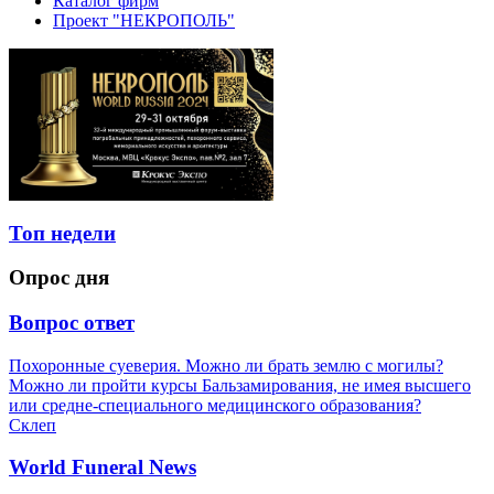
Каталог фирм
Проект "НЕКРОПОЛЬ"
Топ недели
Опрос дня
Вопрос ответ
Похоронные суеверия. Можно ли брать землю с могилы?
Можно ли пройти курсы Бальзамирования, не имея высшего
или средне-специального медицинского образования?
Склеп
World Funeral News