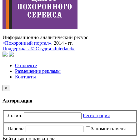
Информационно-аналитический ресурс
«Похоронный портал»
, 2014 - гг.
Поддержка -
©
Cтудия «Interland»
О проекте
Размещение рекламы
Контакты
×
Авторизация
Логин:
Регистрация
Пароль:
Запомнить меня
Войти как пользователь: