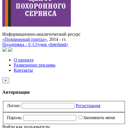
Информационно-аналитический ресурс
«Похоронный портал»
, 2014 - гг.
Поддержка -
©
Cтудия «Interland»
О проекте
Размещение рекламы
Контакты
×
Авторизация
Логин:
Регистрация
Пароль:
Запомнить меня
Войти как пользователь: