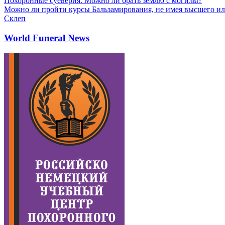
Похоронные суеверия. Можно ли брать землю с могилы?
Можно ли пройти курсы Бальзамирования, не имея высшего ил
Склеп
World Funeral News