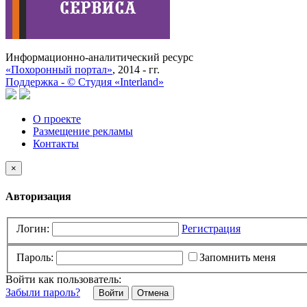
Информационно-аналитический ресурс
«Похоронный портал»
, 2014 - гг.
Поддержка -
©
Cтудия «Interland»
О проекте
Размещение рекламы
Контакты
×
Авторизация
Логин:
Регистрация
Пароль:
Запомнить меня
Войти как пользователь:
Забыли пароль?
Отмена