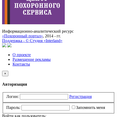
Информационно-аналитический ресурс
«Похоронный портал»
, 2014 - гг.
Поддержка -
©
Cтудия «Interland»
О проекте
Размещение рекламы
Контакты
×
Авторизация
Логин:
Регистрация
Пароль:
Запомнить меня
Войти как пользователь: