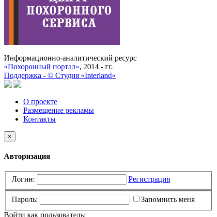
Информационно-аналитический ресурс
«Похоронный портал»
, 2014 - гг.
Поддержка -
©
Cтудия «Interland»
О проекте
Размещение рекламы
Контакты
×
Авторизация
Логин:
Регистрация
Пароль:
Запомнить меня
Войти как пользователь: