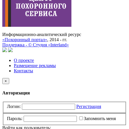
Информационно-аналитический ресурс
«Похоронный портал»
, 2014 - гг.
Поддержка -
©
Cтудия «Interland»
О проекте
Размещение рекламы
Контакты
×
Авторизация
Логин:
Регистрация
Пароль:
Запомнить меня
Войти как пользователь: