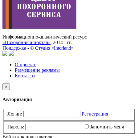
Информационно-аналитический ресурс
«Похоронный портал»
, 2014 - гг.
Поддержка -
©
Cтудия «Interland»
О проекте
Размещение рекламы
Контакты
×
Авторизация
Логин:
Регистрация
Пароль:
Запомнить меня
Войти как пользователь: